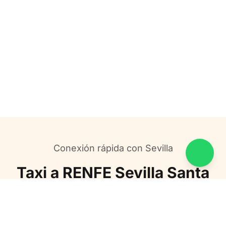
Conexión rápida con Sevilla
Contac
Taxi a RENFE Sevilla Santa
Justa desde Chiclana
Servicio puerta a puerta a Estación RENFE Sevilla